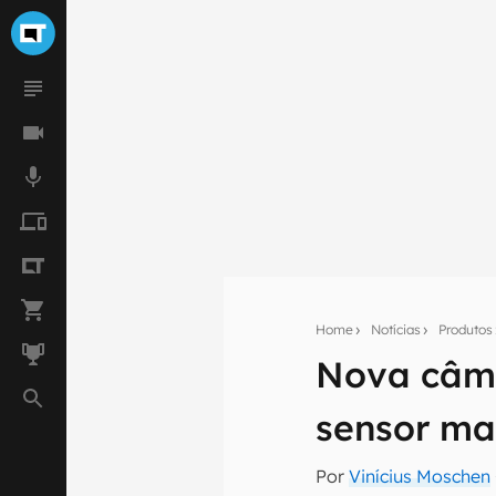
Home
Notícias
Produtos
Nova câme
Seu res
sensor ma
Assine a newsle
mão.
Por
Vinícius Moschen
E-mail