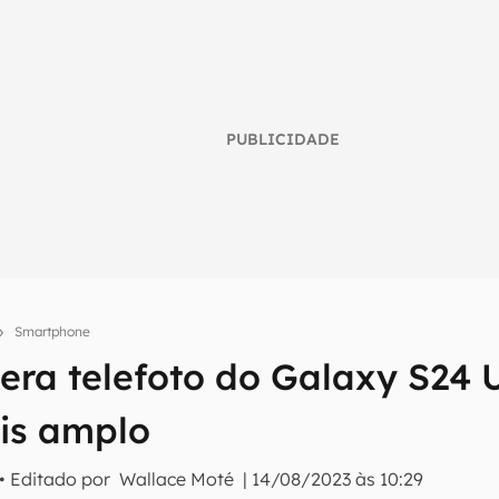
PUBLICIDADE
Smartphone
ra telefoto do Galaxy S24 U
umo inteligente do mundo tech!
is amplo
tter do Canaltech e receba notícias e reviews sobre tecnologia 
• Editado por
Wallace Moté
|
14/08/2023 às 10:29