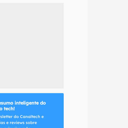
naltech.
esumo inteligente do
 tech!
sletter do Canaltech e
ias e reviews sobre