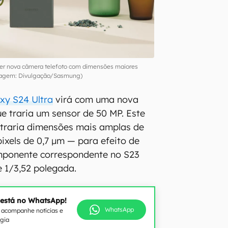
ter nova câmera telefoto com dimensões maiores
agem: Divulgação/Sasmung)
xy S24 Ultra
virá com uma nova
ue traria um sensor de 50 MP. Este
traria dimensões mais amplas de
pixels de 0,7 μm — para efeito de
ponente correspondente no S23
e 1/3,52 polegada.
 está no WhatsApp!
WhatsApp
e acompanhe notícias e
ogia