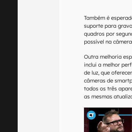
Também é esperado
suporte para grav
quadros por segun
possível na câmera 
Outra melhoria es
inclui a melhor pe
de luz, que oferec
câmeras de smartp
todos os três apar
as mesmas atualiz