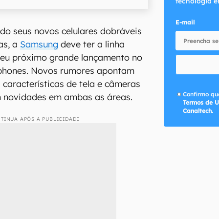
tecnologia e
E-mail
do seus novos celulares dobráveis
as, a
Samsung
deve ter a linha
eu próximo grande lançamento no
phones. Novos rumores apontam
 características de tela e câmeras
Confirmo que
m novidades em ambas as áreas.
Termos de U
Canaltech.
TINUA APÓS A PUBLICIDADE