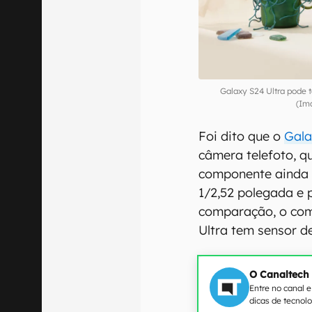
Galaxy S24 Ultra pode 
(Im
Foi dito que o
Gala
câmera telefoto, q
componente ainda 
1/2,52 polegada e 
comparação, o com
Ultra tem sensor d
O Canaltech
Entre no canal 
dicas de tecnol