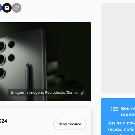
inscreva-se
li, aceito e concordo com os
Termos de Uso e Política de Privacidade do Ca
(Imagem: Reprodução/Samsung)
Seu r
mundo
S24
melhor preço
Assine a new
ficha técnica
R$ 4.319,10
receba notíc