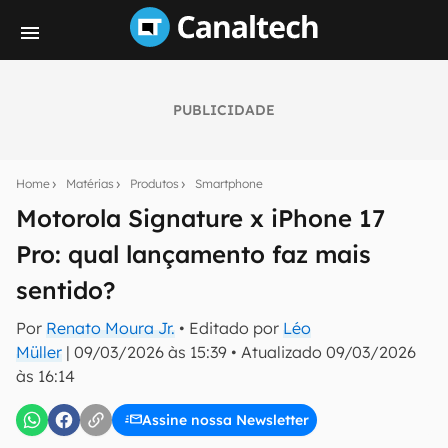
PUBLICIDADE
Seu resumo inteligente do mundo tech!
Assine a newsletter do Canaltech e receba
Home
Matérias
Produtos
Smartphone
notícias e reviews sobre tecnologia em primeira
mão.
Motorola Signature x iPhone 17
Pro: qual lançamento faz mais
E-mail
sentido?
Por
Renato Moura Jr.
• Editado por
Léo
inscreva-se
Müller
|
09/03/2026 às 15:39
•
Atualizado
09/03/2026
às 16:14
Confirmo que li, aceito e concordo com os
Termos de
Uso e Política de Privacidade do Canaltech.
Assine nossa Newsletter