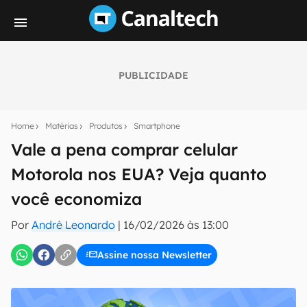
PUBLICIDADE
Seu resumo inteligente do mundo tech!
Assine a newsletter do Canaltech e receba
Home
Matérias
Produtos
Smartphone
notícias e reviews sobre tecnologia em primeira
mão.
Vale a pena comprar celular
Motorola nos EUA? Veja quanto
E-mail
você economiza
Por
André Leonardo
|
16/02/2026 às 13:00
inscreva-se
Assine nossa Newsletter
Confirmo que li, aceito e concordo com os
Termos de
Uso e Política de Privacidade do Canaltech.