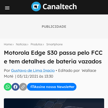
PUBLICIDADE
Seu resumo inteligente do mundo tech!
Assine a newsletter do Canaltech e receba
Home
Notícias
Produtos
Smartphone
notícias e reviews sobre tecnologia em primeira
mão.
Motorola Edge S30 passa pelo FCC
e tem detalhes de bateria vazados
E-mail
Por
Gustavo de Lima Inacio
• Editado por
Wallace
Moté
|
03/12/2021 às 13:30
inscreva-se
Assine nossa Newsletter
Confirmo que li, aceito e concordo com os
Termos de
Uso e Política de Privacidade do Canaltech.