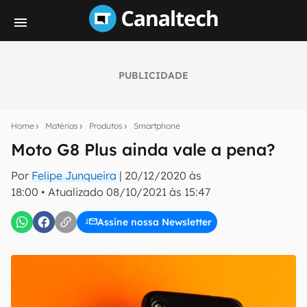
PUBLICIDADE
Seu resumo inteligente do mundo tech!
Assine a newsletter do Canaltech e receba
Home
Matérias
Produtos
Smartphone
notícias e reviews sobre tecnologia em primeira
mão.
Moto G8 Plus ainda vale a pena?
E-mail
Por
Felipe Junqueira
|
20/12/2020 às
18:00
•
Atualizado
08/10/2021 às 15:47
Assine nossa Newsletter
inscreva-se
Confirmo que li, aceito e concordo com os
Termos de
Uso e Política de Privacidade do Canaltech.