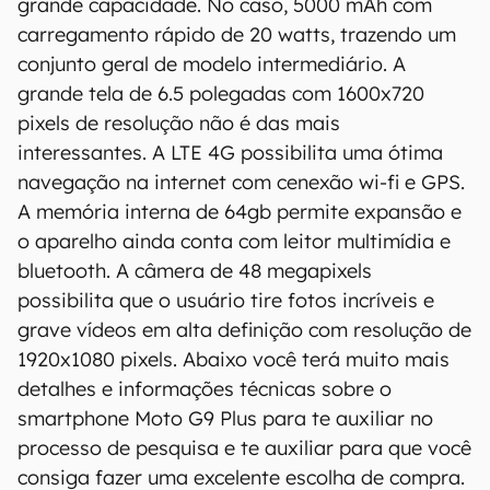
grande capacidade. No caso, 5000 mAh com
carregamento rápido de 20 watts, trazendo um
conjunto geral de modelo intermediário. A
grande tela de 6.5 polegadas com 1600x720
pixels de resolução não é das mais
interessantes. A LTE 4G possibilita uma ótima
navegação na internet com cenexão wi-fi e GPS.
A memória interna de 64gb permite expansão e
o aparelho ainda conta com leitor multimídia e
bluetooth. A câmera de 48 megapixels
O Canaltech mantém esforço constante para
possibilita que o usuário tire fotos incríveis e
encontrar e manter atualizadas as
grave vídeos em alta definição com resolução de
informações presentes em nossas fichas
1920x1080 pixels. Abaixo você terá muito mais
técnicas, porém tenha em mente que
detalhes e informações técnicas sobre o
especificações e recursos podem variar entre
smartphone Moto G9 Plus para te auxiliar no
regiões e países. Portanto, recomendamos
processo de pesquisa e te auxiliar para que você
que você visite o site oficial do fabricante ou
consiga fazer uma excelente escolha de compra.
operadora que comercializa o produto para