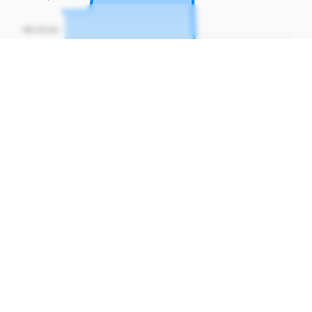
R$ 470,00
R$ 460,00
R$ 450,00
R$ 440,00
R$ 430,00
06 Out
10 Out
14 Out
18 Out
22 Out
26 Out
30 Out
Menor preço
Menor preço
registrado
hoje
13/01/2024
04/11/2025
R$
359
,
R$
437
,
92
74