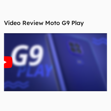
confirmar suas características detalhadas e
regionais.
Aviso legal: O Canaltech não se responsabiliza
Vídeo Review
Moto G9 Play
por quaisquer erros ou omissões, ou mesmo
os resultados obtidos com o uso dessas
informações. As informações são fornecidas
"como estão", sem qualquer garantia de
precisão, detalhes, variações ou em relação
aos resultados obtidos com o uso dessas
informações.