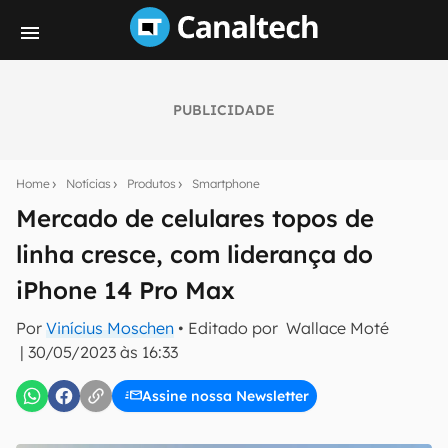
PUBLICIDADE
Seu resumo inteligente do mundo tech!
Assine a newsletter do Canaltech e receba
Home
Notícias
Produtos
Smartphone
notícias e reviews sobre tecnologia em primeira
mão.
Mercado de celulares topos de
linha cresce, com liderança do
E-mail
iPhone 14 Pro Max
Por
Vinícius Moschen
• Editado por
Wallace Moté
inscreva-se
|
30/05/2023 às 16:33
Assine nossa Newsletter
Confirmo que li, aceito e concordo com os
Termos de
Uso e Política de Privacidade do Canaltech.