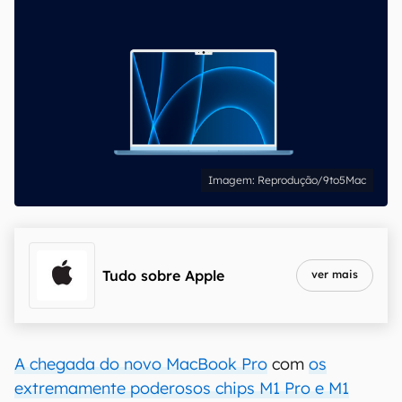
Reprodução/9to5Mac
Tudo sobre
Apple
ver mais
A chegada do novo MacBook Pro
com
os
extremamente poderosos chips M1 Pro e M1