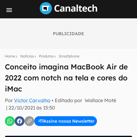
PUBLICIDADE
Seu resumo inteligente do mundo tech!
Assine a newsletter do Canaltech e receba
Home
Notícias
Produtos
Smartphone
notícias e reviews sobre tecnologia em primeira
mão.
Conceito imagina MacBook Air de
2022 com notch na tela e cores do
E-mail
iMac
Por
Victor Carvalho
• Editado por
Wallace Moté
inscreva-se
|
22/10/2021 às 15:50
Assine nossa Newsletter
Confirmo que li, aceito e concordo com os
Termos de
Uso e Política de Privacidade do Canaltech.