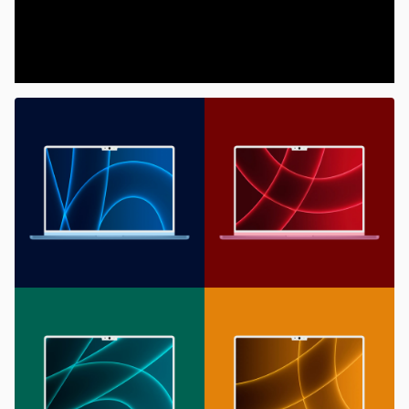
00:00
/
20:46