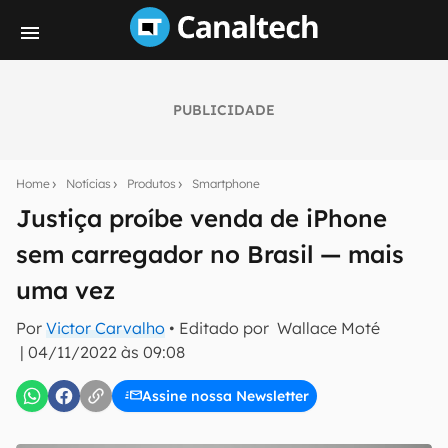
PUBLICIDADE
Seu resumo inteligente do mundo tech!
Assine a newsletter do Canaltech e receba
Home
Notícias
Produtos
Smartphone
notícias e reviews sobre tecnologia em primeira
mão.
Justiça proíbe venda de iPhone
sem carregador no Brasil — mais
E-mail
uma vez
Por
Victor Carvalho
• Editado por
Wallace Moté
inscreva-se
|
04/11/2022 às 09:08
Assine nossa Newsletter
Confirmo que li, aceito e concordo com os
Termos de
Uso e Política de Privacidade do Canaltech.