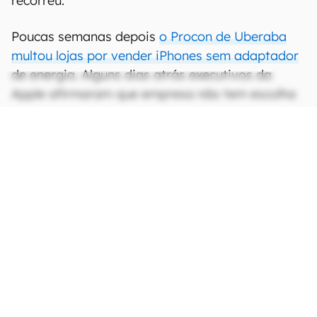
recorreu.
Poucas semanas depois
o Procon de Uberaba
multou lojas por vender iPhones sem adaptador
de energia. Alguns dias atrás executivos da
Apple afirmaram que empresa não tem escolha
e que cumprirá a regra de levar o USB-C ao
iPhone
, embora não tenha detalhado quando e
como.
CONTINUA APÓS A PUBLICIDADE