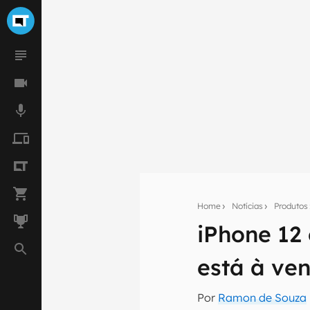
Home
Notícias
Produtos
iPhone 12
Seu res
Assine a newsle
está à ve
mão.
E-mail
Por
Ramon de Souza