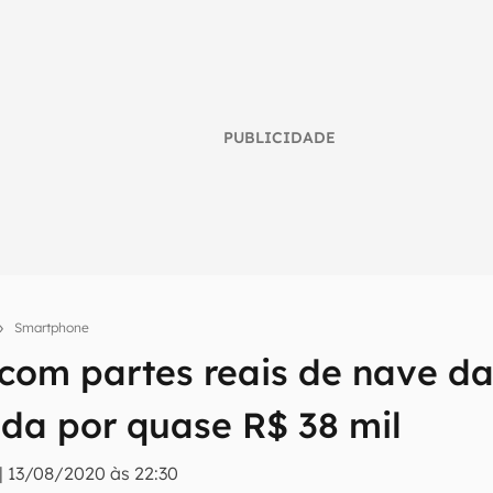
PUBLICIDADE
Smartphone
 com partes reais de nave d
umo inteligente do mundo tech!
tter do Canaltech e receba notícias e reviews sobre tecnologia 
nda por quase R$ 38 mil
|
13/08/2020 às 22:30