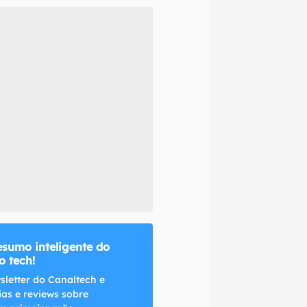
naltech.
esumo inteligente do
 tech!
sletter do Canaltech e
ias e reviews sobre