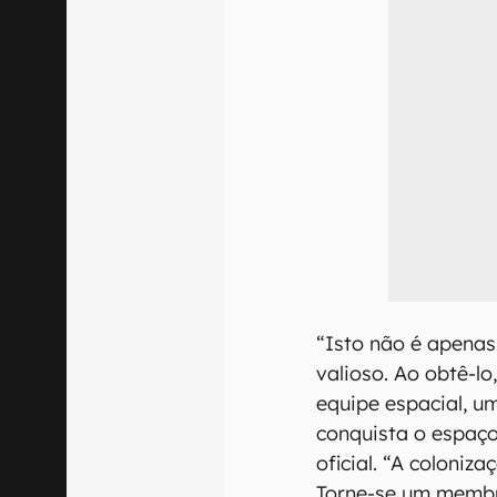
“Isto não é apenas
valioso. Ao obtê-l
equipe espacial, u
conquista o espaço
oficial. “A coloniz
Torne-se um memb