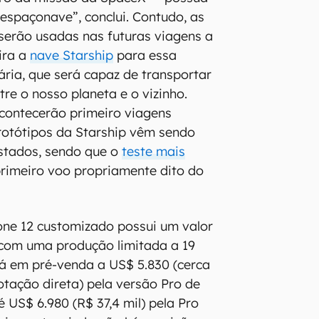
espaçonave”, conclui. Contudo, as
serão usadas nas futuras viagens a
ira a
nave Starship
para essa
ária, que será capaz de transportar
re o nosso planeta e o vizinho.
acontecerão primeiro viagens
Protótipos da Starship vêm sendo
stados, sendo que o
teste mais
rimeiro voo propriamente dito do
hone 12 customizado possui um valor
 com uma produção limitada a 19
stá em pré-venda a US$ 5.830 (cerca
otação direta) pela versão Pro de
é US$ 6.980 (R$ 37,4 mil) pela Pro