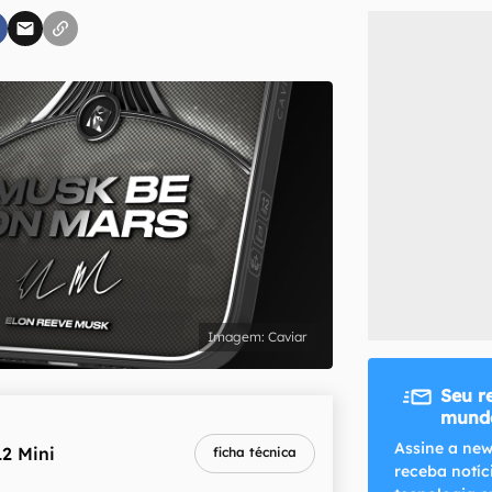
inscreva-se
li, aceito e concordo com os
Termos de Uso e Política de Privacidade do Ca
Caviar
Seu r
mundo
melhor preço
Assine a new
12 Mini
ficha técnica
R$ 3.779,10
receba notíc