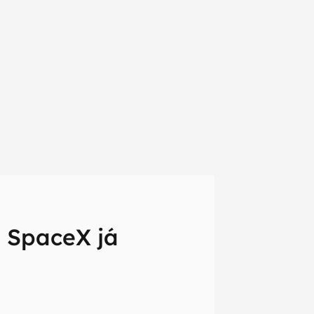
a SpaceX já
em primeira