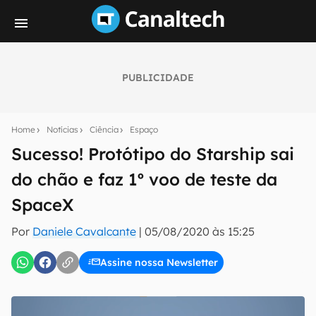
PUBLICIDADE
Seu resumo inteligente do mundo tech!
Assine a newsletter do Canaltech e receba
Home
Notícias
Ciência
Espaço
notícias e reviews sobre tecnologia em primeira
mão.
Sucesso! Protótipo do Starship sai
do chão e faz 1º voo de teste da
E-mail
SpaceX
Por
Daniele Cavalcante
|
05/08/2020 às 15:25
inscreva-se
Assine nossa Newsletter
Confirmo que li, aceito e concordo com os
Termos de
Uso e Política de Privacidade do Canaltech.