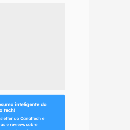
naltech.
esumo inteligente do
 tech!
sletter do Canaltech e
ias e reviews sobre