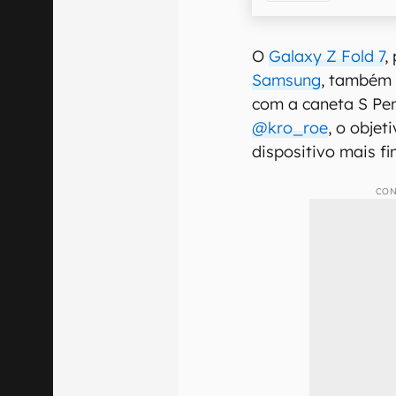
O
Galaxy Z Fold 7
,
Samsung
, também 
com a caneta S Pen
@kro_roe
, o objet
dispositivo mais fi
CON