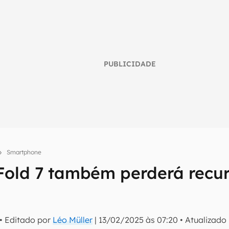
PUBLICIDADE
Smartphone
Fold 7 também perderá recur
umo inteligente do mundo tech!
te
tter do Canaltech e receba notícias e reviews sobre tecnologia 
• Editado por
Léo Müller
|
13/02/2025 às 07:20
•
Atualizado