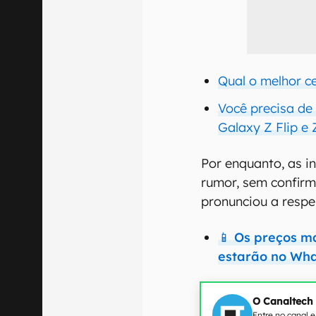
Qual o melhor ce
Você precisa de
Galaxy Z Flip e 
Por enquanto, as 
rumor, sem confirm
pronunciou a resp
📱 Os preços ma
estarão no Wha
O Canaltech
Entre no canal 