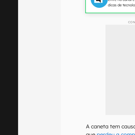
dicas de tecnol
CON
A caneta tem causa
que
perdeu a comp