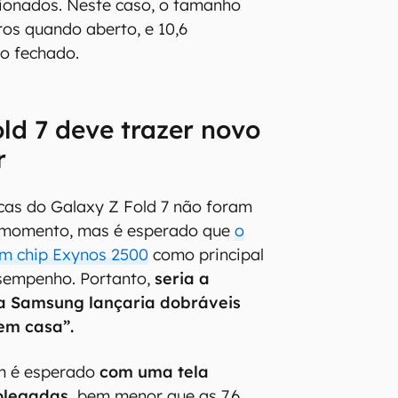
 ainda deve ser mais fino
que o
ial Edition,
lançado apenas em
cionados. Neste caso, o tamanho
ros quando aberto, e 10,6
o fechado.
ld 7 deve trazer novo
r