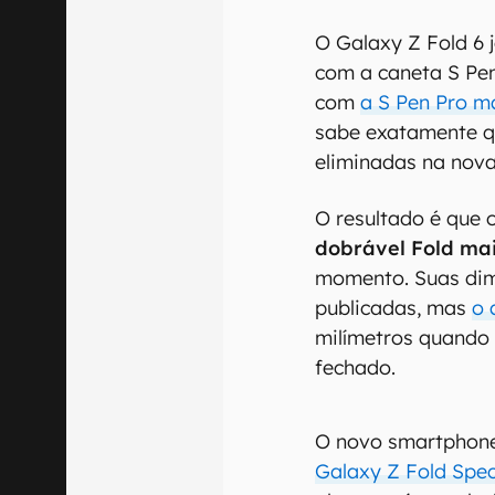
O Galaxy Z Fold 6 
com a caneta S Pen
com
a S Pen Pro m
sabe exatamente q
eliminadas na nov
O resultado é que 
dobrável Fold ma
momento. Suas di
publicadas, mas
o 
milímetros quando 
fechado.