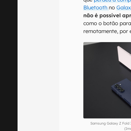
Bluetooth
no
Galax
não é possível apr
como o botão para
remotamente, por 
Samsung Galaxy Z Fold 7
(Im