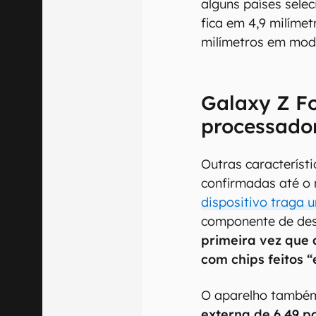
00:00
/
20:46
O novo smartphone
Galaxy Z Fold Spec
alguns países sele
fica em 4,9 milímet
milímetros em mod
Galaxy Z Fo
processado