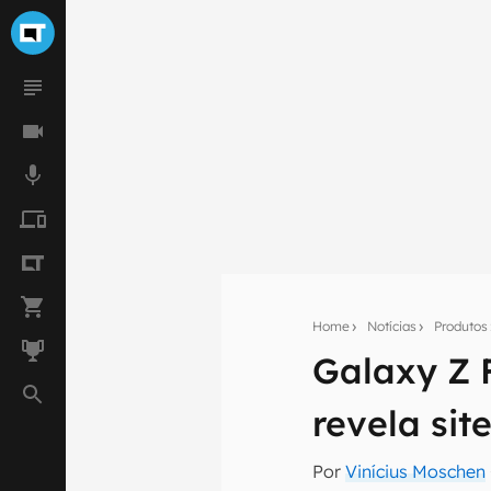
Home
Notícias
Produtos
Galaxy Z 
Seu res
revela si
Assine a newsle
mão.
Por
Vinícius Moschen