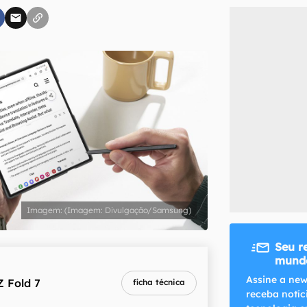
inscreva-se
li, aceito e concordo com os
Termos de Uso e Política de Privacidade do Ca
(Imagem: Divulgação/Samsung)
Seu r
mundo
Assine a new
Z Fold 7
ficha técnica
receba notíc