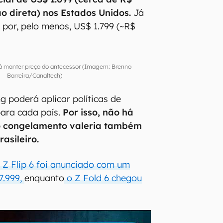
o direta) nos Estados Unidos.
Já
 por, pelo menos, US$ 1.799 (~R$
rá manter preço do antecessor (Imagem: Brenno
Barreira/Canaltech)
 poderá aplicar políticas de
para cada país.
Por isso, não há
o congelamento valeria também
asileiro.
 Z Flip 6 foi anunciado com um
 7.999,
enquanto
o Z Fold 6 chegou