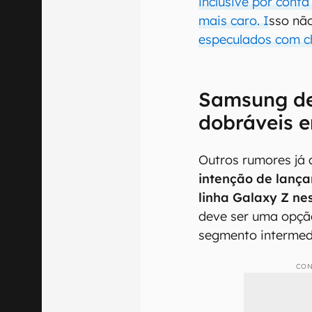
inclusive por cont
mais caro. I
sso não
especulados com c
Samsung de
dobráveis 
Outros rumores já
intenção de lança
linha Galaxy Z ne
deve ser uma opçã
segmento intermed
CON