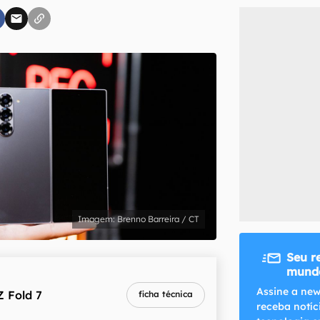
inscreva-se
li, aceito e concordo com os
Termos de Uso e Política de Privacidade do Ca
Brenno Barreira / CT
Seu r
mundo
Assine a new
Z Fold 7
ficha técnica
receba notíc