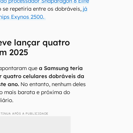
a do processador Snapdragon 8 Elite
 se repetiria entre os dobráveis,
já
hips Exynos 2500.
ve lançar quatro
em 2025
 apontaram que
a Samsung teria
r quatro celulares dobráveis da
ste ano.
No entanto, nenhum deles
o mais barata e próxima do
iário.
TINUA APÓS A PUBLICIDADE