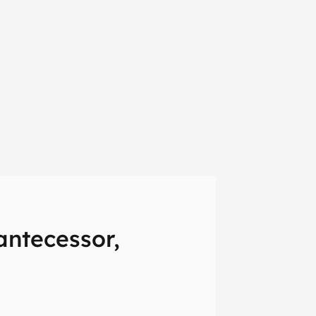
antecessor,
em primeira