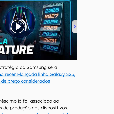
stratégia da Samsung será
na recém-lançada linha Galaxy S25,
 de preço considerados
créscimo já foi associado ao
 de produção dos dispositivos,