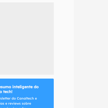
naltech.
esumo inteligente do
 tech!
sletter do Canaltech e
ias e reviews sobre