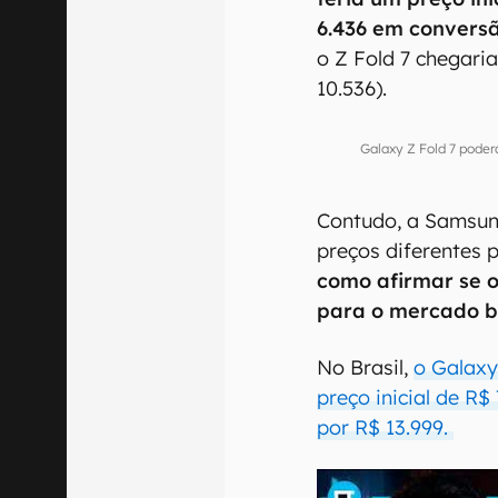
6.436 em conversã
o Z Fold 7 chegaria
10.536).
Galaxy Z Fold 7 pode
Contudo, a Samsung
preços diferentes 
como afirmar se 
para o mercado br
No Brasil,
o Galaxy
preço inicial de R$
por R$ 13.999.