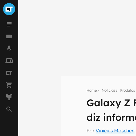
Home
Notícias
Produtos
Galaxy Z 
Seu res
diz infor
Assine a newsle
mão.
Por
Vinícius Moschen