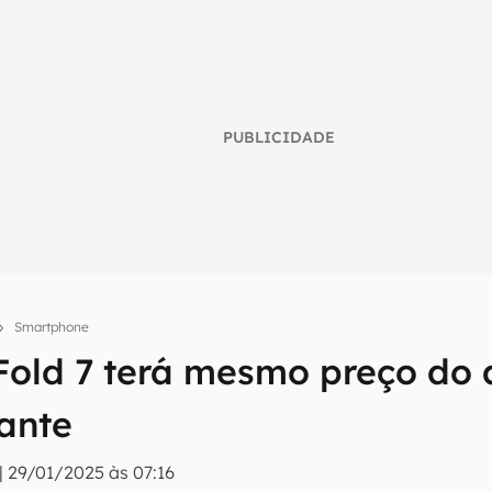
PUBLICIDADE
Smartphone
Fold 7 terá mesmo preço do 
umo inteligente do mundo tech!
mante
tter do Canaltech e receba notícias e reviews sobre tecnologia 
|
29/01/2025 às 07:16