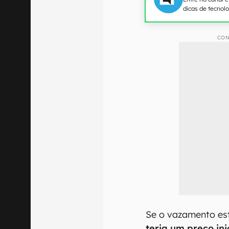
dicas de tecnol
CON
Se o vazamento est
teria um preço ini