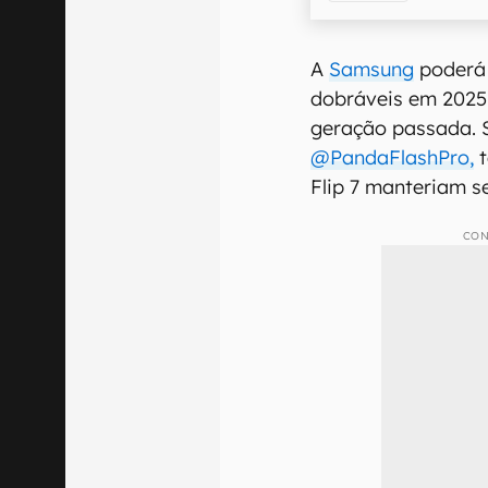
A
Samsung
poderá 
dobráveis em 2025
geração passada.
@PandaFlashPro,
t
Flip 7 manteriam s
CON