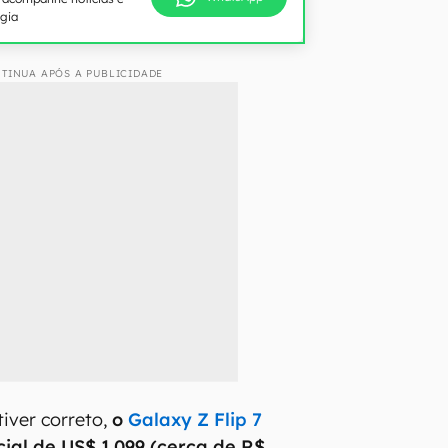
ogia
TINUA APÓS A PUBLICIDADE
iver correto,
o
Galaxy Z Flip 7
cial de US$ 1.099 (cerca de R$