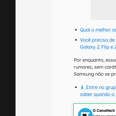
Qual o melhor ce
Você precisa de
Galaxy Z Flip e 
Por enquanto, ess
rumores, sem carát
Samsung não se pr
📱 Entre no gru
saber quando o 
O Canaltech
Entre no canal 