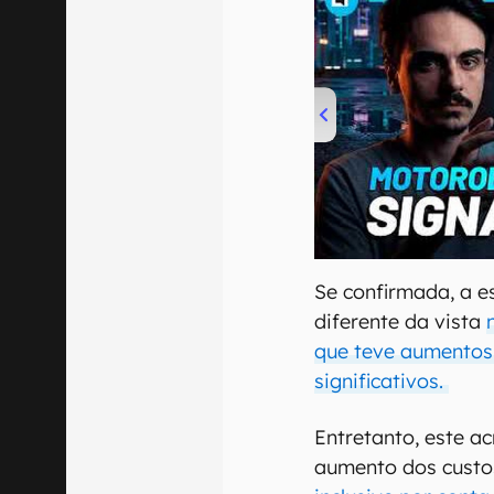
00:00
/
20:46
Se confirmada, a e
diferente da vista
que teve aumentos
significativos.
Entretanto, este a
aumento dos custos