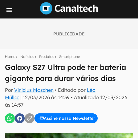
PUBLICIDADE
Seu resumo inteligente do mundo tech!
Assine a newsletter do Canaltech e receba
Home
Notícias
Produtos
Smartphone
notícias e reviews sobre tecnologia em primeira
mão.
Galaxy S27 Ultra pode ter bateria
gigante para durar vários dias
E-mail
Por
Vinícius Moschen
• Editado por
Léo
Müller
|
12/03/2026 às 14:39
•
Atualizado
12/03/2026
às 14:57
inscreva-se
Assine nossa Newsletter
Confirmo que li, aceito e concordo com os
Termos de
Uso e Política de Privacidade do Canaltech.