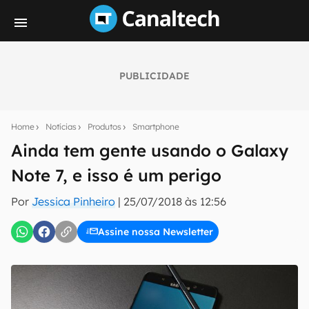
PUBLICIDADE
Seu resumo inteligente do mundo tech!
Assine a newsletter do Canaltech e receba
Home
Notícias
Produtos
Smartphone
notícias e reviews sobre tecnologia em primeira
mão.
Ainda tem gente usando o Galaxy
Note 7, e isso é um perigo
E-mail
Por
Jessica Pinheiro
|
25/07/2018 às 12:56
Assine nossa Newsletter
inscreva-se
Confirmo que li, aceito e concordo com os
Termos de
Uso e Política de Privacidade do Canaltech.