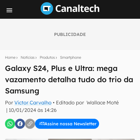
PUBLICIDADE
Seu resumo inteligente do mundo tech!
Assine a newsletter do Canaltech e receba
Home
Notícias
Produtos
Smartphone
notícias e reviews sobre tecnologia em primeira
mão.
Galaxy S24, Plus e Ultra: mega
vazamento detalha tudo do trio da
E-mail
Samsung
Por
Victor Carvalho
• Editado por
Wallace Moté
inscreva-se
|
10/01/2024 às 14:26
Assine nossa Newsletter
Confirmo que li, aceito e concordo com os
Termos de
Uso e Política de Privacidade do Canaltech.