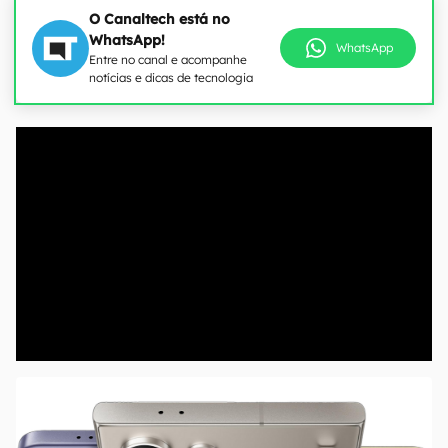
O Canaltech está no
WhatsApp!
WhatsApp
Entre no canal e acompanhe
notícias e dicas de tecnologia
00:00
/
04:07