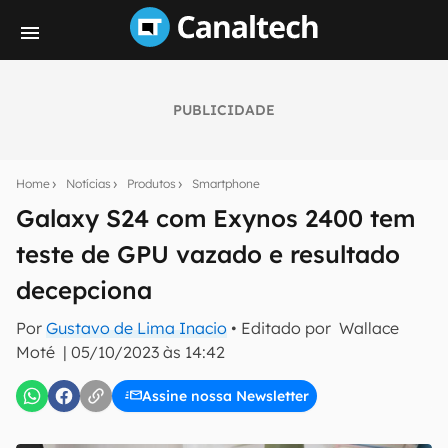
PUBLICIDADE
Seu resumo inteligente do mundo tech!
Assine a newsletter do Canaltech e receba
Home
Notícias
Produtos
Smartphone
notícias e reviews sobre tecnologia em primeira
mão.
Galaxy S24 com Exynos 2400 tem
teste de GPU vazado e resultado
E-mail
decepciona
Por
Gustavo de Lima Inacio
• Editado por
Wallace
inscreva-se
Moté
|
05/10/2023 às 14:42
Assine nossa Newsletter
Confirmo que li, aceito e concordo com os
Termos de
Uso e Política de Privacidade do Canaltech.