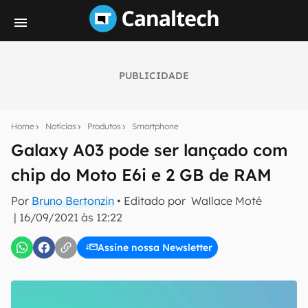
PUBLICIDADE
Seu resumo inteligente do mundo tech!
Assine a newsletter do Canaltech e receba
Home
Notícias
Produtos
Smartphone
notícias e reviews sobre tecnologia em primeira
mão.
Galaxy A03 pode ser lançado com
chip do Moto E6i e 2 GB de RAM
E-mail
Por
Bruno Bertonzin
• Editado por
Wallace Moté
|
16/09/2021 às 12:22
inscreva-se
Assine nossa Newsletter
Confirmo que li, aceito e concordo com os
Termos de
Uso e Política de Privacidade do Canaltech.