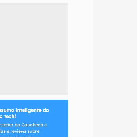
naltech.
esumo inteligente do
 tech!
sletter do Canaltech e
ias e reviews sobre