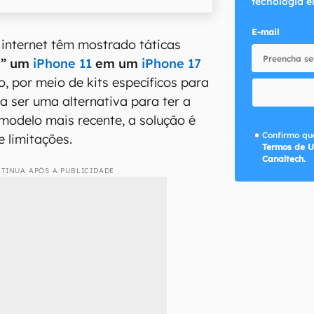
tecnologia e
E-mail
 internet têm mostrado táticas
r” um
iPhone 11
em um
iPhone 17
, por meio de kits específicos para
a ser uma alternativa para ter a
modelo mais recente, a solução é
Confirmo que
e limitações.
Termos de U
Canaltech.
TINUA APÓS A PUBLICIDADE