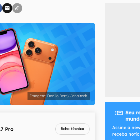
inscreva-se
li, aceito e concordo com os
Termos de Uso e Política de Privacidade do Ca
Danilo Berti/Canaltech
Seu r
mundo
Assine a new
17 Pro
ficha técnica
receba notíc