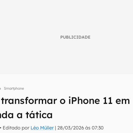
PUBLICIDADE
Smartphone
l transformar o iPhone 11 em
umo inteligente do mundo tech!
da a tática
tter do Canaltech e receba notícias e reviews sobre tecnologia 
• Editado por
Léo Müller
|
28/03/2026 às 07:30