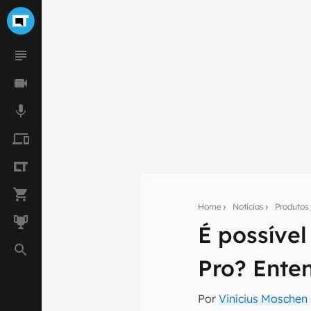
Home
Notícias
Produtos
É possíve
Seu res
Pro? Enten
Assine a newsle
mão.
Por
Vinícius Moschen