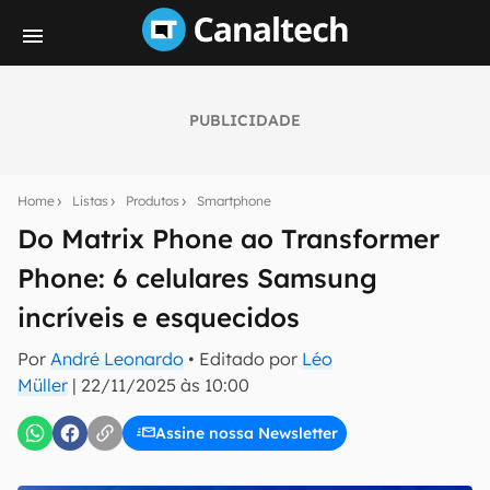
PUBLICIDADE
Seu resumo inteligente do mundo tech!
Assine a newsletter do Canaltech e receba
Home
Listas
Produtos
Smartphone
notícias e reviews sobre tecnologia em primeira
mão.
Do Matrix Phone ao Transformer
Phone: 6 celulares Samsung
E-mail
incríveis e esquecidos
Por
André Leonardo
• Editado por
Léo
inscreva-se
Müller
|
22/11/2025 às 10:00
Assine nossa Newsletter
Confirmo que li, aceito e concordo com os
Termos de
Uso e Política de Privacidade do Canaltech.