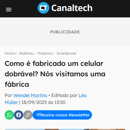
PUBLICIDADE
Seu resumo inteligente do mundo tech!
Assine a newsletter do Canaltech e receba
Home
Matérias
Produtos
Smartphone
notícias e reviews sobre tecnologia em primeira
mão.
Como é fabricado um celular
dobrável? Nós visitamos uma
E-mail
fábrica
Por
Wendel Martins
• Editado por
Léo
inscreva-se
Müller
|
18/09/2025 às 13:50
Assine nossa Newsletter
Confirmo que li, aceito e concordo com os
Termos de
Uso e Política de Privacidade do Canaltech.