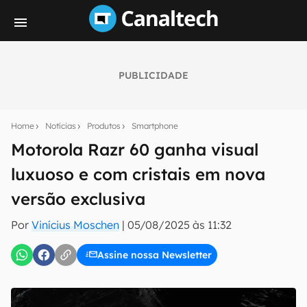
PUBLICIDADE
Seu resumo inteligente do mundo tech!
Assine a newsletter do Canaltech e receba
Home
Notícias
Produtos
Smartphone
notícias e reviews sobre tecnologia em primeira
mão.
Motorola Razr 60 ganha visual
luxuoso e com cristais em nova
E-mail
versão exclusiva
Por
Vinícius Moschen
|
05/08/2025 às 11:32
inscreva-se
Assine nossa Newsletter
Confirmo que li, aceito e concordo com os
Termos de
Uso e Política de Privacidade do Canaltech.