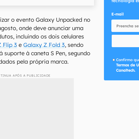
tecnologia e
E-mail
lizar o evento Galaxy Unpacked no
agosto, onde deve anunciar uma
utos, incluindo os dois celulares
 Flip 3
e
Galaxy Z Fold 3
, sendo
rá suporte à caneta S Pen, segundo
Confirmo que
 dados pela própria marca.
Termos de U
Canaltech.
TINUA APÓS A PUBLICIDADE