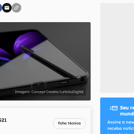
inscreva-se
li, aceito e concordo com os
Termos de Uso e Política de Privacidade do Ca
Concept Creator/LetsGoDigital
Seu r
mundo
S21
melhor preço
Assine a new
ficha técnica
R$ 4.949,10
G
receba notíc