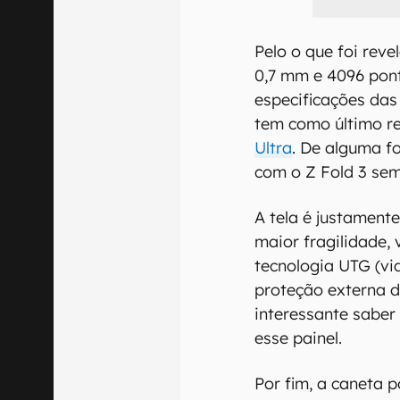
Pelo o que foi reve
0,7 mm e 4096 pon
especificações das
tem como último r
Ultra
. De alguma f
com o Z Fold 3 sem 
A tela é justament
maior fragilidade, 
tecnologia UTG (vid
proteção externa do
interessante saber
esse painel.
Por fim, a caneta