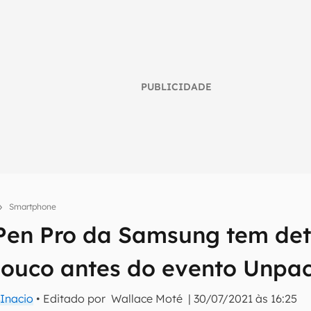
PUBLICIDADE
Smartphone
Pen Pro da Samsung tem det
umo inteligente do mundo tech!
ouco antes do evento Unpa
tter do Canaltech e receba notícias e reviews sobre tecnologia 
Inacio
• Editado por
Wallace Moté
|
30/07/2021 às 16:25