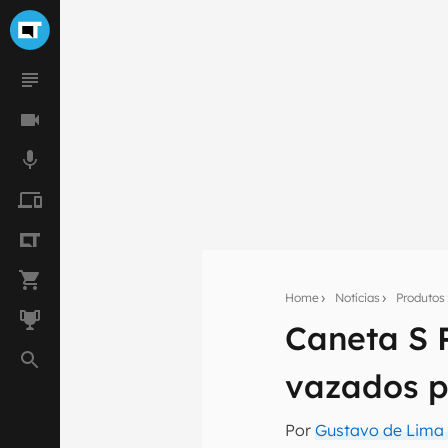
Home
Notícias
Produtos
Caneta S 
Seu res
vazados p
Assine a newsle
mão.
Por
Gustavo de Lima 