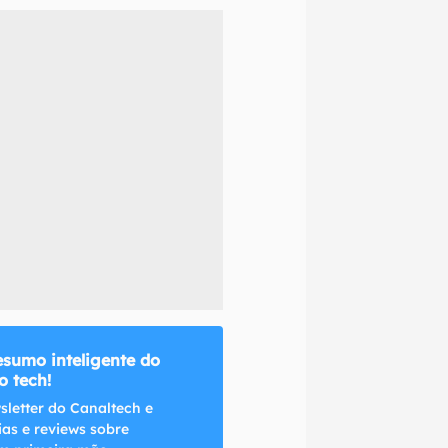
naltech.
esumo inteligente do
 tech!
sletter do Canaltech e
ias e reviews sobre