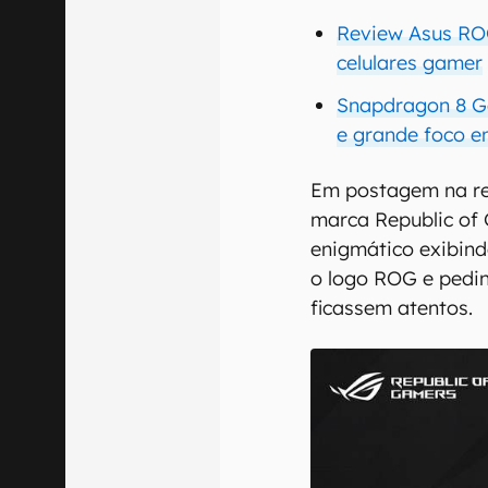
Review Asus ROG
celulares gamer
Snapdragon 8 G
e grande foco e
Em postagem na red
marca Republic of
enigmático exibind
o logo ROG e pedi
ficassem atentos.