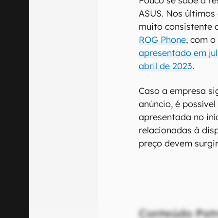
Pouco se sabe a re
ASUS. Nos últimos
muito consistente 
ROG Phone
, com 
apresentado em ju
abril de 2023
.
Caso a empresa sig
anúncio, é possível
apresentada no iní
relacionadas à disp
preço devem surgir