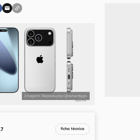
inscreva-se
li, aceito e concordo com os
Termos de Uso e Política de Privacidade do Ca
Reprodução/@asherdipps
17
ficha técnica