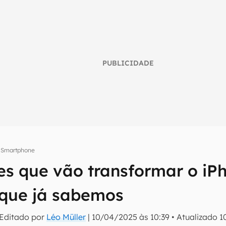
PUBLICIDADE
Smartphone
es que vão transformar o iP
umo inteligente do mundo tech!
 que já sabemos
tter do Canaltech e receba notícias e reviews sobre tecnologia 
 Editado por
Léo Müller
|
10/04/2025 às 10:39
•
Atualizado
1