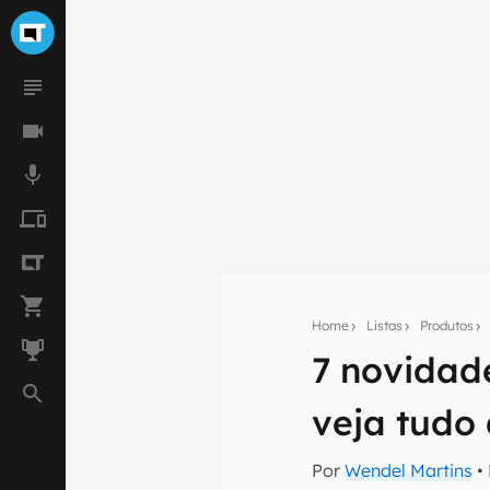
Home
Listas
Produtos
7 novidad
Seu res
veja tudo
Assine a newsle
mão.
Por
Wendel Martins
•