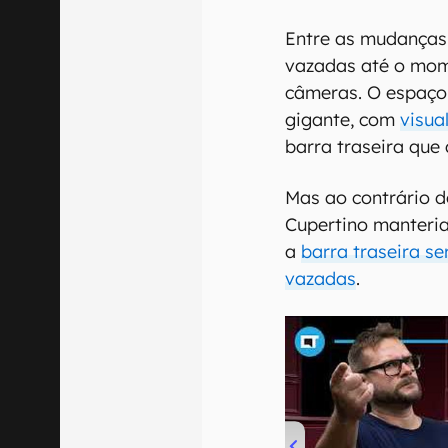
Entre as mudanças 
vazadas até o mom
câmeras. O espaço 
gigante, com
visua
barra traseira que
Mas ao contrário d
Cupertino manteria
a
barra traseira s
vazadas
.