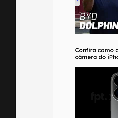
00:00
/
04:07
Confira como 
câmera do iPho