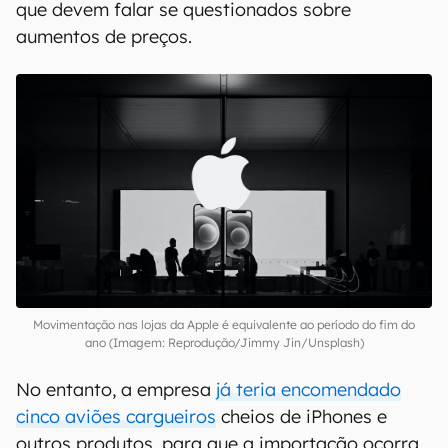
que devem falar se questionados sobre
aumentos de preços.
Movimentação nas lojas da Apple é equivalente ao período do fim do
ano (Imagem: Reprodução/Jimmy Jin/Unsplash)
No entanto, a empresa
já teria encomendado
cinco aviões cargueiros
cheios de iPhones e
outros produtos, para que a importação ocorra