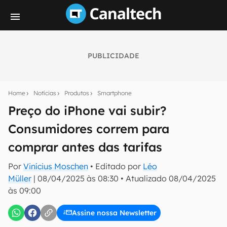
PUBLICIDADE
Seu resumo inteligente do mundo tech!
Assine a newsletter do Canaltech e receba
Home
Notícias
Produtos
Smartphone
notícias e reviews sobre tecnologia em primeira
mão.
Preço do iPhone vai subir?
Consumidores correm para
E-mail
comprar antes das tarifas
Por
Vinícius Moschen
• Editado por
Léo
inscreva-se
Müller
|
08/04/2025 às 08:30
•
Atualizado
08/04/2025
às 09:00
Confirmo que li, aceito e concordo com os
Termos de
Uso e Política de Privacidade do Canaltech.
Assine nossa Newsletter