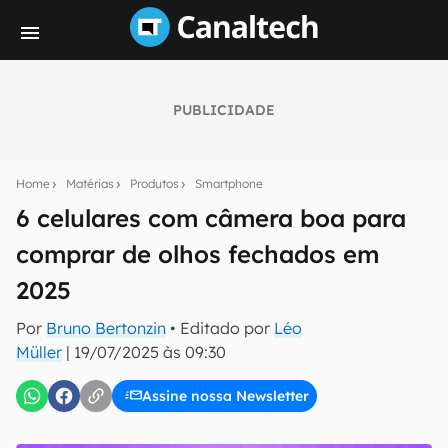
PUBLICIDADE
Seu resumo inteligente do mundo tech!
Assine a newsletter do Canaltech e receba
Home
Matérias
Produtos
Smartphone
notícias e reviews sobre tecnologia em primeira
mão.
6 celulares com câmera boa para
comprar de olhos fechados em
E-mail
2025
Por
Bruno Bertonzin
• Editado por
Léo
inscreva-se
Müller
|
19/07/2025 às 09:30
Assine nossa Newsletter
Confirmo que li, aceito e concordo com os
Termos de
Uso e Política de Privacidade do Canaltech.