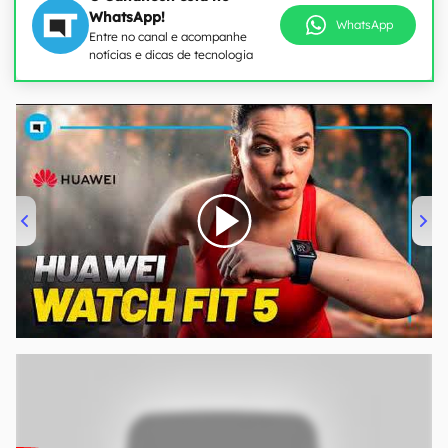
WhatsApp!
WhatsApp
Entre no canal e acompanhe
notícias e dicas de tecnologia
00:00
/
04:51