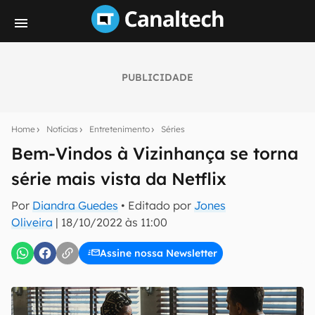
PUBLICIDADE
Seu resumo inteligente do mundo tech!
Assine a newsletter do Canaltech e receba
Home
Notícias
Entretenimento
Séries
notícias e reviews sobre tecnologia em primeira
mão.
Bem-Vindos à Vizinhança se torna
série mais vista da Netflix
E-mail
Por
Diandra Guedes
• Editado por
Jones
Oliveira
|
18/10/2022 às 11:00
inscreva-se
Assine nossa Newsletter
Confirmo que li, aceito e concordo com os
Termos de
Uso e Política de Privacidade do Canaltech.