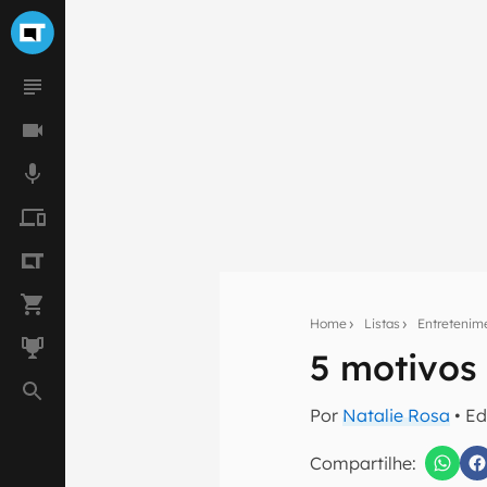
Home
Listas
Entretenim
5 motivos
Seu res
Por
Natalie Rosa
• Ed
Assine a newsle
mão.
Compartilhe: