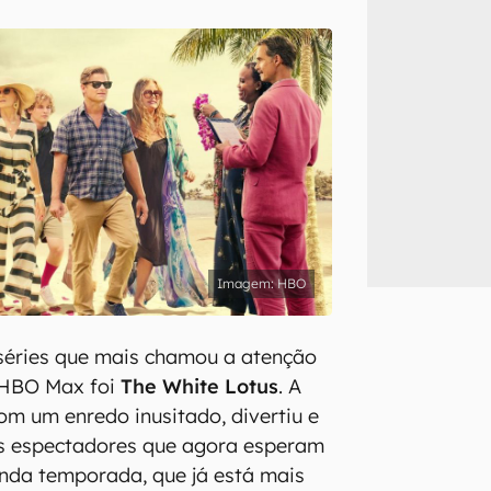
inscreva-se
li, aceito e concordo com os
Termos de Uso e Política de Privacidade do Ca
HBO
séries que mais chamou a atenção
 HBO Max foi
The White Lotus
. A
om um enredo inusitado, divertiu e
s espectadores que agora esperam
nda temporada, que já está mais