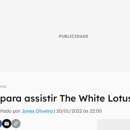
PUBLICIDADE
ento
 para assistir The White Lo
umo inteligente do mundo tech!
itado por
Jones Oliveira
|
20/01/2022 às 22:00
tter do Canaltech e receba notícias e reviews sobre tecnologia 