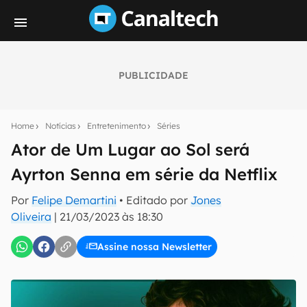
PUBLICIDADE
Seu resumo inteligente do mundo tech!
Assine a newsletter do Canaltech e receba
Home
Notícias
Entretenimento
Séries
notícias e reviews sobre tecnologia em primeira
mão.
Ator de Um Lugar ao Sol será
Ayrton Senna em série da Netflix
E-mail
Por
Felipe Demartini
• Editado por
Jones
Oliveira
|
21/03/2023 às 18:30
inscreva-se
Assine nossa Newsletter
Confirmo que li, aceito e concordo com os
Termos de
Uso e Política de Privacidade do Canaltech.