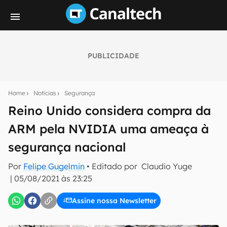
PUBLICIDADE
Seu resumo inteligente do mundo tech!
Assine a newsletter do Canaltech e receba
Home
Notícias
Segurança
notícias e reviews sobre tecnologia em primeira
mão.
Reino Unido considera compra da
ARM pela NVIDIA uma ameaça à
E-mail
segurança nacional
Por
Felipe Gugelmin
• Editado por
Claudio Yuge
inscreva-se
|
05/08/2021 às 23:25
Assine nossa Newsletter
Confirmo que li, aceito e concordo com os
Termos de
Uso e Política de Privacidade do Canaltech.