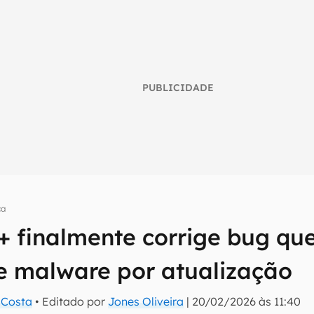
PUBLICIDADE
ça
 finalmente corrige bug que
umo inteligente do mundo tech!
e malware por atualização
tter do Canaltech e receba notícias e reviews sobre tecnologia 
a Costa
• Editado por
Jones Oliveira
|
20/02/2026 às 11:40