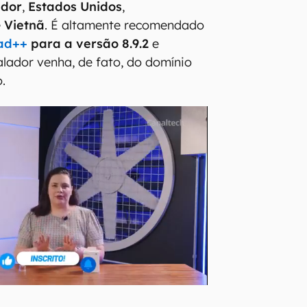
ador
,
Estados Unidos
,
e
Vietnã
. É altamente recomendado
ad++
para a versão 8.9.2
e
alador venha, de fato, do domínio
o.