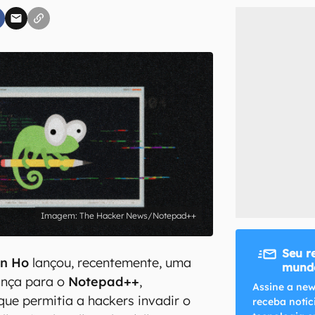
inscreva-se
li, aceito e concordo com os
Termos de Uso e Política de Privacidade do Ca
The Hacker News/Notepad++
Seu r
n Ho
lançou, recentemente, uma
mundo
ança para o
Notepad++
,
Assine a new
que permitia a hackers invadir o
receba notíc