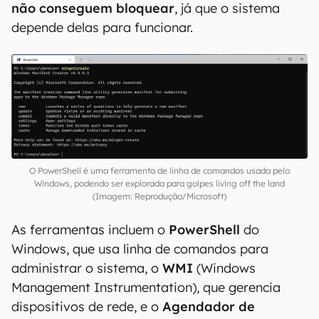
não conseguem bloquear
, já que o sistema
depende delas para funcionar.
O PowerShell é uma ferramenta de linha de comandos usada pelo
Windows, podendo ser explorada para golpes living off the land
(Imagem: Reprodução/Microsoft)
As ferramentas incluem o
PowerShell
do
Windows, que usa linha de comandos para
administrar o sistema, o
WMI
(Windows
Management Instrumentation), que gerencia
dispositivos de rede, e o
Agendador de