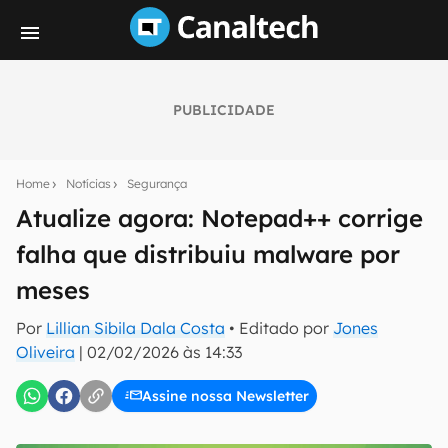
PUBLICIDADE
Seu resumo inteligente do mundo tech!
Assine a newsletter do Canaltech e receba
Home
Notícias
Segurança
notícias e reviews sobre tecnologia em primeira
mão.
Atualize agora: Notepad++ corrige
falha que distribuiu malware por
E-mail
meses
Por
Lillian Sibila Dala Costa
• Editado por
Jones
inscreva-se
Oliveira
|
02/02/2026 às 14:33
Assine nossa Newsletter
Confirmo que li, aceito e concordo com os
Termos de
Uso e Política de Privacidade do Canaltech.