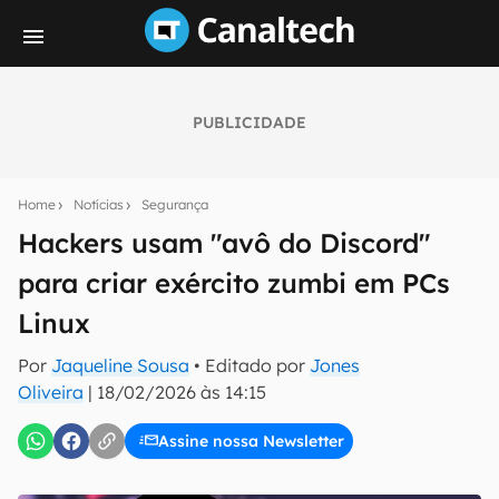
PUBLICIDADE
Seu resumo inteligente do mundo tech!
Assine a newsletter do Canaltech e receba
Home
Notícias
Segurança
notícias e reviews sobre tecnologia em primeira
mão.
Hackers usam "avô do Discord"
para criar exército zumbi em PCs
E-mail
Linux
Por
Jaqueline Sousa
• Editado por
Jones
inscreva-se
Oliveira
|
18/02/2026 às 14:15
Assine nossa Newsletter
Confirmo que li, aceito e concordo com os
Termos de
Uso e Política de Privacidade do Canaltech.