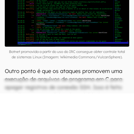
Botnet promovida a partir do uso do IRC consegue obter controle total
de sistemas Linux (Imagem: Wikimedia Commons/VulcanSphere).
Outro ponto é que os ataques promovem uma
execução de arquivos de programa em C para
apagar registros de conexão SSH. Isso é feito
para limpar os vestígios das atividades
maliciosas, dificultando a detecção por parte de
especialistas.
CONTINUA APÓS A PUBLICIDADE