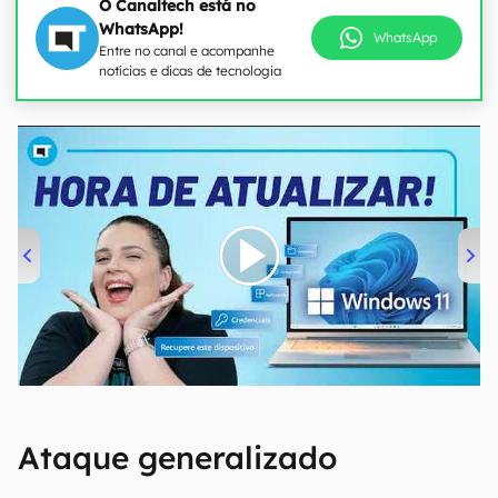
O Canaltech está no
WhatsApp!
WhatsApp
Entre no canal e acompanhe
notícias e dicas de tecnologia
00:00
/
04:52
Ataque generalizado