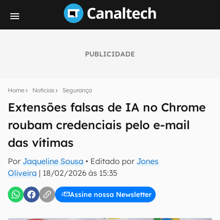
PUBLICIDADE
Seu resumo inteligente do mundo tech!
Assine a newsletter do Canaltech e receba
Home
Notícias
Segurança
notícias e reviews sobre tecnologia em primeira
mão.
Extensões falsas de IA no Chrome
roubam credenciais pelo e-mail
E-mail
das vítimas
Por
Jaqueline Sousa
• Editado por
Jones
inscreva-se
Oliveira
|
18/02/2026 às 15:35
Assine nossa Newsletter
Confirmo que li, aceito e concordo com os
Termos de
Uso e Política de Privacidade do Canaltech.