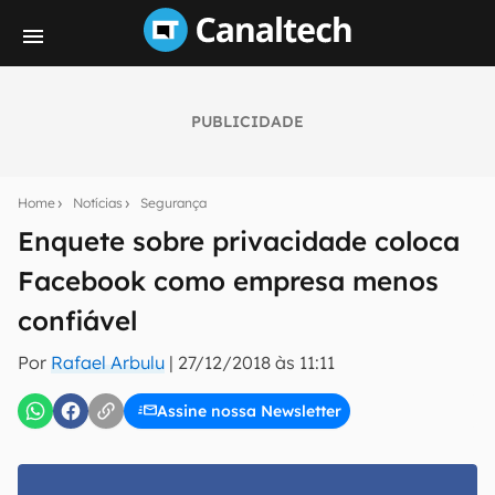
PUBLICIDADE
Seu resumo inteligente do mundo tech!
Assine a newsletter do Canaltech e receba
Home
Notícias
Segurança
notícias e reviews sobre tecnologia em primeira
mão.
Enquete sobre privacidade coloca
Facebook como empresa menos
E-mail
confiável
Por
Rafael Arbulu
|
27/12/2018 às 11:11
inscreva-se
Assine nossa Newsletter
Confirmo que li, aceito e concordo com os
Termos de
Uso e Política de Privacidade do Canaltech.