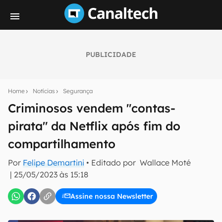
PUBLICIDADE
Seu resumo inteligente do mundo tech!
Assine a newsletter do Canaltech e receba
Home
Notícias
Segurança
notícias e reviews sobre tecnologia em primeira
mão.
Criminosos vendem "contas-
pirata" da Netflix após fim do
E-mail
compartilhamento
Por
Felipe Demartini
• Editado por
Wallace Moté
inscreva-se
|
25/05/2023 às 15:18
Assine nossa Newsletter
Confirmo que li, aceito e concordo com os
Termos de
Uso e Política de Privacidade do Canaltech.