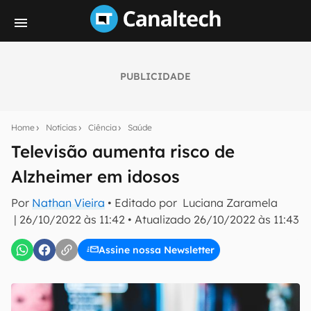
PUBLICIDADE
Seu resumo inteligente do mundo tech!
Assine a newsletter do Canaltech e receba
Home
Notícias
Ciência
Saúde
notícias e reviews sobre tecnologia em primeira
mão.
Televisão aumenta risco de
Alzheimer em idosos
E-mail
Por
Nathan Vieira
• Editado por
Luciana Zaramela
|
26/10/2022 às 11:42
•
Atualizado
26/10/2022 às 11:43
inscreva-se
Assine nossa Newsletter
Confirmo que li, aceito e concordo com os
Termos de
Uso e Política de Privacidade do Canaltech.