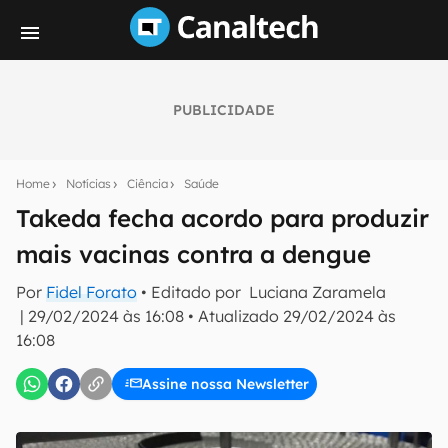
PUBLICIDADE
Seu resumo inteligente do mundo tech!
Assine a newsletter do Canaltech e receba
Home
Notícias
Ciência
Saúde
notícias e reviews sobre tecnologia em primeira
mão.
Takeda fecha acordo para produzir
mais vacinas contra a dengue
E-mail
Por
Fidel Forato
• Editado por
Luciana Zaramela
|
29/02/2024 às 16:08
•
Atualizado
29/02/2024 às
16:08
inscreva-se
Assine nossa Newsletter
Confirmo que li, aceito e concordo com os
Termos de
Uso e Política de Privacidade do Canaltech.