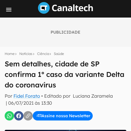
PUBLICIDADE
Seu resumo inteligente do mundo tech!
Assine a newsletter do Canaltech e receba
Home
Notícias
Ciência
Saúde
notícias e reviews sobre tecnologia em primeira
mão.
Sem detalhes, cidade de SP
confirma 1º caso da variante Delta
E-mail
do coronavírus
Por
Fidel Forato
• Editado por
Luciana Zaramela
inscreva-se
|
06/07/2021 às 13:30
Assine nossa Newsletter
Confirmo que li, aceito e concordo com os
Termos de
Uso e Política de Privacidade do Canaltech.