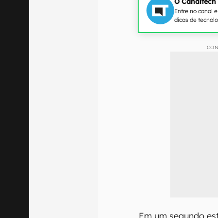
O Canaltech
Entre no canal 
dicas de tecnol
CON
Em um segundo est