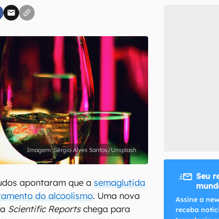
inscreva-se
li, aceito e concordo com os
Termos de Uso e Política de Privacidade do Ca
Sérgio Alves Santos/Unsplash
Seu r
tudos apontaram que a
semaglutida
mundo
atamento do alcoolismo
. Uma nova
Assine a new
na
Scientific Reports
chega para
receba notíc