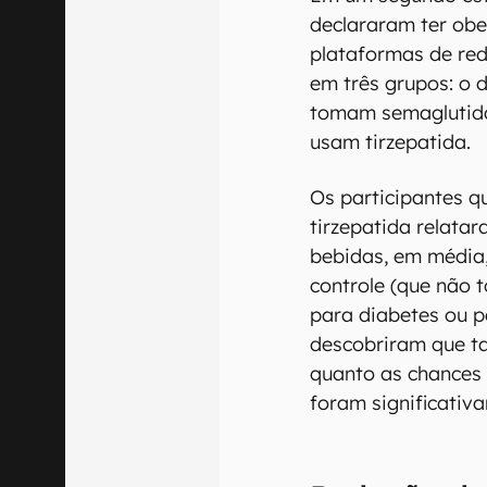
declararam ter ob
plataformas de red
em três grupos: o 
tomam semaglutida
usam tirzepatida.
Os participantes 
tirzepatida relata
bebidas, em média,
controle (que nã
para diabetes ou p
descobriram que t
quanto as chances 
foram significativ