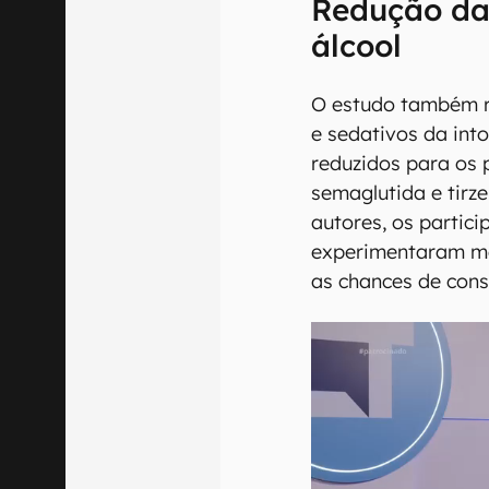
Redução da
álcool
O estudo também re
e sedativos da int
reduzidos para os
semaglutida e tirz
autores, os partic
experimentaram me
as chances de cons