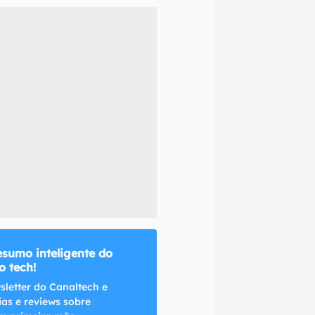
naltech.
esumo inteligente do
 tech!
sletter do Canaltech e
ias e reviews sobre