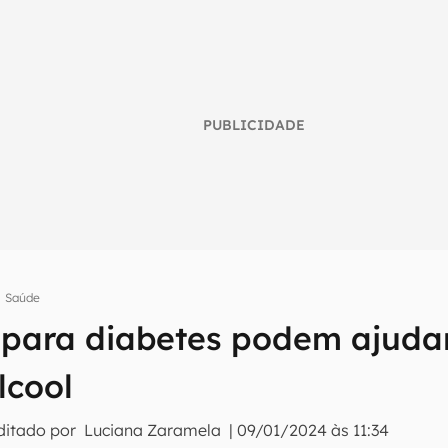
PUBLICIDADE
Saúde
para diabetes podem ajudar
umo inteligente do mundo tech!
tter do Canaltech e receba notícias e reviews sobre tecnologia 
lcool
ditado por
Luciana Zaramela
|
09/01/2024 às 11:34