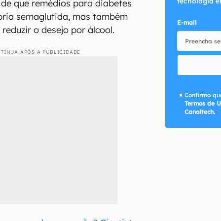
tecnologia e
a de que remédios para diabetes
ópria semaglutida, mas também
E-mail
reduzir o desejo por álcool.
TINUA APÓS A PUBLICIDADE
Confirmo que
Termos de U
Canaltech.