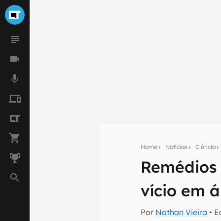
Home
Notícias
Ciência
Remédios 
Seu res
Assine a newsle
vício em á
mão.
E-mail
Por
Nathan Vieira
• E