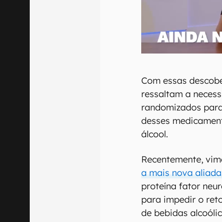
Com essas descobe
ressaltam a necess
randomizados para 
desses medicament
álcool.
Recentemente, vim
a mais nova aliada
proteína fator neu
para impedir o re
de bebidas alcoólic