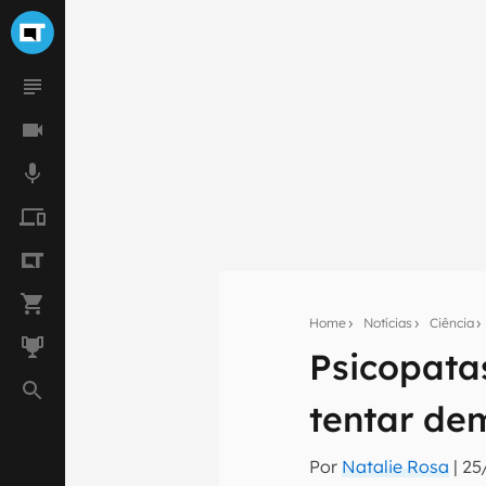
Home
Notícias
Ciência
Psicopata
Seu res
Assine a newsle
tentar de
mão.
Por
Natalie Rosa
|
25
E-mail