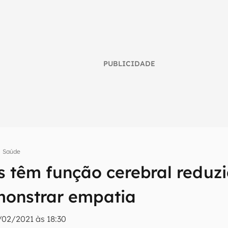
PUBLICIDADE
Saúde
s têm função cerebral reduz
umo inteligente do mundo tech!
tter do Canaltech e receba notícias e reviews sobre tecnologia 
monstrar empatia
/02/2021 às 18:30