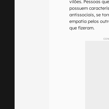
vilões. Pessoas que
possuem caracterí
antissociais, se t
empatia pelos out
que fizeram.
CON