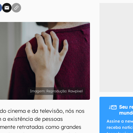
inscreva-se
li, aceito e concordo com os
Termos de Uso e Política de Privacidade do Ca
Reprodução: Rawpixel
Seu r
 do cinema e da televisão, nós nos
mundo
 a existência de pessoas
Assine a new
lmente retratadas como grandes
receba notíc