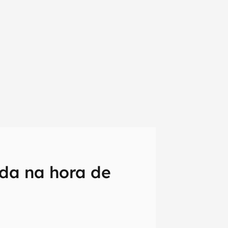
ida na hora de
em primeira