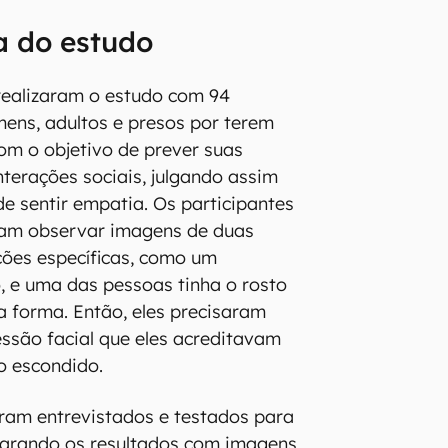
a do estudo
realizaram o estudo com 94
ens, adultos e presos por terem
om o objetivo de prever suas
terações sociais, julgando assim
e sentir empatia. Os participantes
ram observar imagens de duas
ções específicas, como um
, e uma das pessoas tinha o rosto
a forma. Então, eles precisaram
ssão facial que eles acreditavam
o escondido.
ram entrevistados e testados para
parando os resultados com imagens