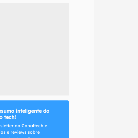
naltech.
esumo inteligente do
 tech!
sletter do Canaltech e
ias e reviews sobre