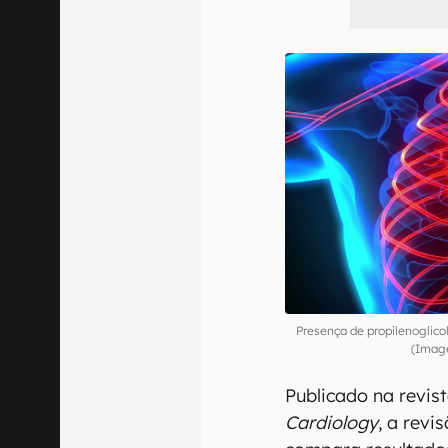
Presença de propilenoglicol
(Imag
Publicado na revist
Cardiology
, a revi