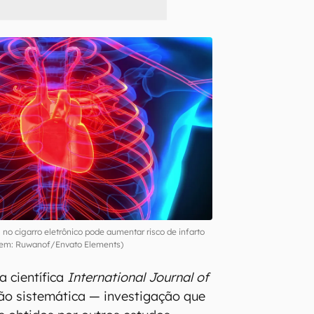
 no cigarro eletrônico pode aumentar risco de infarto
em: Ruwanof/Envato Elements)
a científica
International Journal of
são sistemática — investigação que