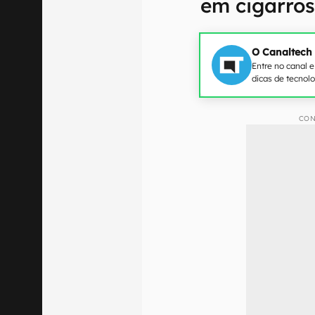
em cigarros
O Canaltech
Entre no canal 
dicas de tecnol
CON