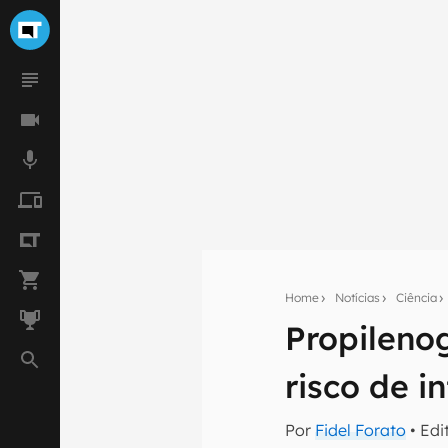
Home
Notícias
Ciência
Propilenog
Seu res
risco de i
Assine a newsle
mão.
Por
Fidel Forato
• Edi