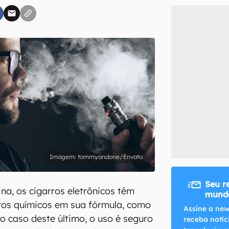
inscreva-se
li, aceito e concordo com os
Termos de Uso e Política de Privacidade do Ca
tommyandone/Envato
Seu r
na, os cigarros eletrônicos têm
mundo
tos químicos em sua fórmula, como
Assine a new
No caso deste último, o uso é seguro
receba notíc