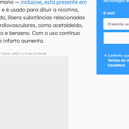
tecnologia e
umano —
inclusive, está presente em
 e é usado para diluir a nicotina,
E-mail
do, libera substâncias relacionadas
diovasculares, como acetaldeído,
do e benzeno. Com o uso contínuo
de infarto aumenta.
TINUA APÓS A PUBLICIDADE
Confirmo que
Termos de U
Canaltech.