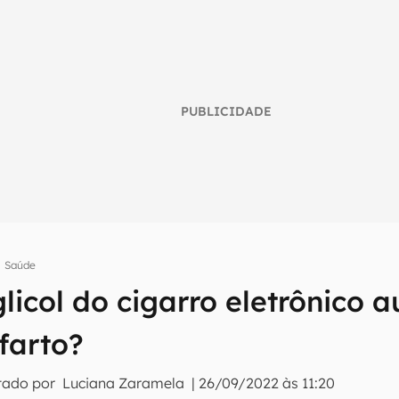
PUBLICIDADE
Saúde
licol do cigarro eletrônico 
umo inteligente do mundo tech!
nfarto?
tter do Canaltech e receba notícias e reviews sobre tecnologia 
tado por
Luciana Zaramela
|
26/09/2022 às 11:20