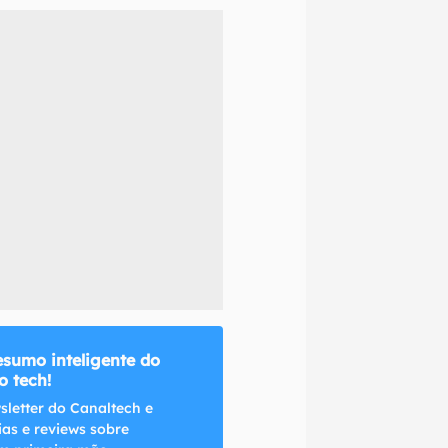
naltech.
esumo inteligente do
 tech!
sletter do Canaltech e
ias e reviews sobre