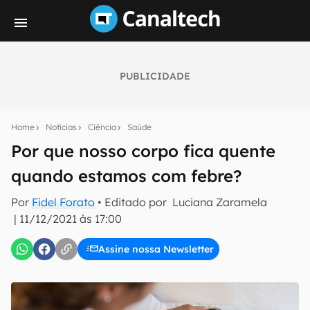
PUBLICIDADE
Seu resumo inteligente do mundo tech!
Assine a newsletter do Canaltech e receba
Home
Notícias
Ciência
Saúde
notícias e reviews sobre tecnologia em primeira
mão.
Por que nosso corpo fica quente
quando estamos com febre?
E-mail
Por
Fidel Forato
• Editado por
Luciana Zaramela
|
11/12/2021 às 17:00
inscreva-se
Assine nossa Newsletter
Confirmo que li, aceito e concordo com os
Termos de
Uso e Política de Privacidade do Canaltech.