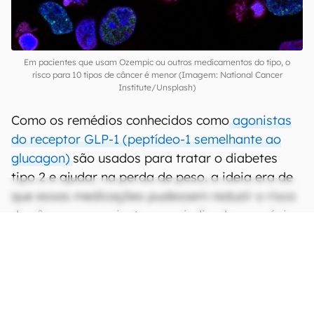
Em pacientes que usam Ozempic ou outros medicamentos do tipo, o
risco para 10 tipos de câncer é menor (Imagem: National Cancer
Institute/Unsplash)
Como os remédios conhecidos como
agonistas
do receptor GLP-1 (peptídeo-1 semelhante ao
glucagon)
são usados para tratar o diabetes
tipo 2 e ajudar na perda de peso, a ideia era de
que essas medicações pudessem reduzir o risco
do câncer em pacientes sem indicadores prévios
da doença.
CONTINUA APÓS A PUBLICIDADE