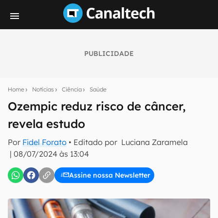
PUBLICIDADE
Seu resumo inteligente do mundo tech!
Assine a newsletter do Canaltech e receba
Home
Notícias
Ciência
Saúde
notícias e reviews sobre tecnologia em primeira
mão.
Ozempic reduz risco de câncer,
revela estudo
E-mail
Por
Fidel Forato
• Editado por
Luciana Zaramela
|
08/07/2024 às 13:04
inscreva-se
Assine nossa Newsletter
Confirmo que li, aceito e concordo com os
Termos de
Uso e Política de Privacidade do Canaltech.