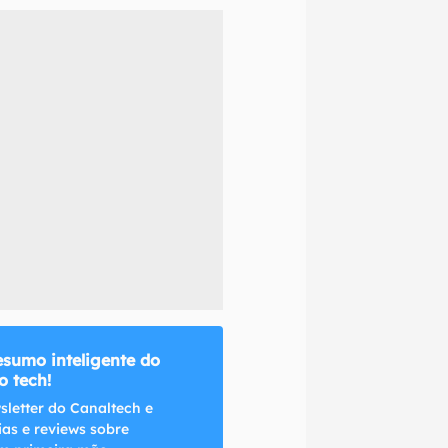
naltech.
esumo inteligente do
 tech!
sletter do Canaltech e
ias e reviews sobre