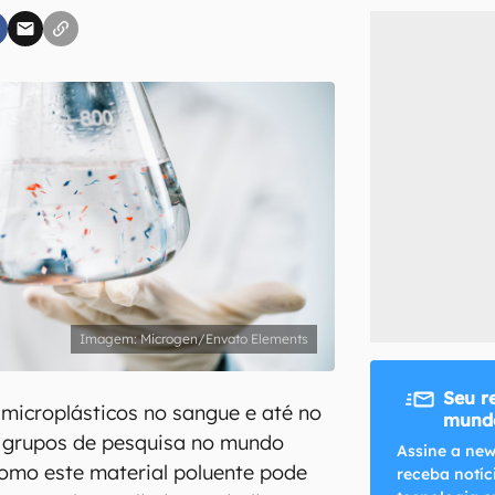
inscreva-se
li, aceito e concordo com os
Termos de Uso e Política de Privacidade do Ca
Microgen/Envato Elements
Seu r
s microplásticos no sangue e até no
mundo
s grupos de pesquisa no mundo
Assine a new
omo este material poluente pode
receba notíc