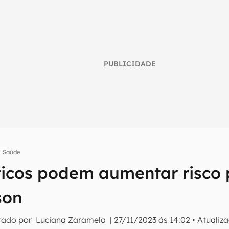
PUBLICIDADE
Saúde
ticos podem aumentar risco
umo inteligente do mundo tech!
son
tter do Canaltech e receba notícias e reviews sobre tecnologia 
tado por
Luciana Zaramela
|
27/11/2023 às 14:02
•
Atualiz