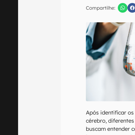
E-mail
Compartilhe:
Confirmo que 
Após identificar o
cérebro, diferente
buscam entender c