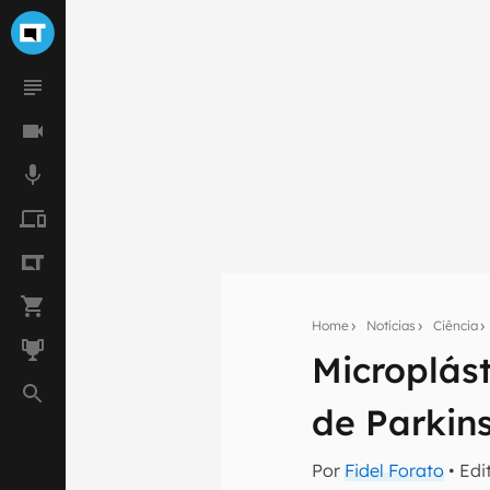
Home
Notícias
Ciência
Microplás
Seu res
de Parkin
Assine a newsle
mão.
Por
Fidel Forato
• Edi