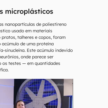
 microplásticos
as nanopartículas de poliestireno
lástico usado em materiais
 pratos, talheres e copos, foram
o acúmulo de uma proteína
a-sinucleína. Este acúmulo indevido
neurônios, onde parece ser
do os testes — em quantidades
fica.