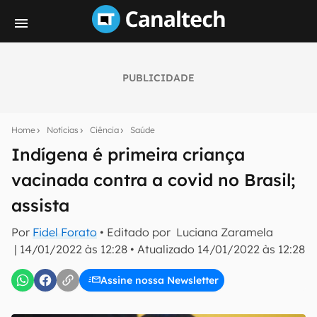
PUBLICIDADE
Seu resumo inteligente do mundo tech!
Assine a newsletter do Canaltech e receba
Home
Notícias
Ciência
Saúde
notícias e reviews sobre tecnologia em primeira
mão.
Indígena é primeira criança
vacinada contra a covid no Brasil;
E-mail
assista
Por
Fidel Forato
• Editado por
Luciana Zaramela
inscreva-se
|
14/01/2022 às 12:28
•
Atualizado
14/01/2022 às 12:28
Assine nossa Newsletter
Confirmo que li, aceito e concordo com os
Termos de
Uso e Política de Privacidade do Canaltech.