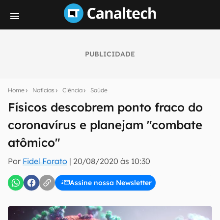
PUBLICIDADE
Seu resumo inteligente do mundo tech!
Assine a newsletter do Canaltech e receba
Home
Notícias
Ciência
Saúde
notícias e reviews sobre tecnologia em primeira
mão.
Físicos descobrem ponto fraco do
coronavírus e planejam "combate
E-mail
atômico"
Por
Fidel Forato
|
20/08/2020 às 10:30
inscreva-se
Assine nossa Newsletter
Confirmo que li, aceito e concordo com os
Termos de
Uso e Política de Privacidade do Canaltech.