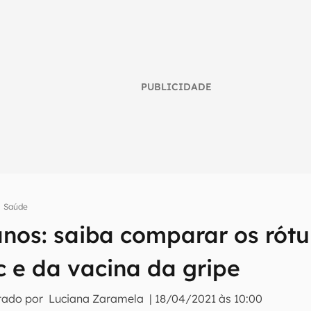
PUBLICIDADE
Saúde
anos: saiba comparar os rótu
umo inteligente do mundo tech!
 e da vacina da gripe
tter do Canaltech e receba notícias e reviews sobre tecnologia 
tado por
Luciana Zaramela
|
18/04/2021 às 10:00