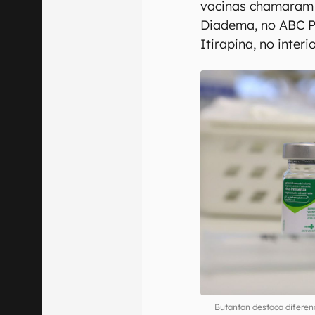
vacinas chamaram 
Diadema, no ABC Pa
Itirapina, no inter
Butantan destaca diferen