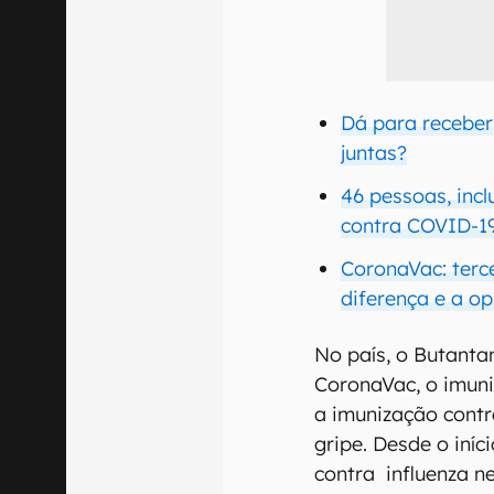
Dá para receber
juntas?
46 pessoas, inc
contra COVID-1
CoronaVac: terc
diferença e a o
No país, o Butanta
CoronaVac, o imuni
a imunização contr
gripe. Desde o iní
contra influenza n