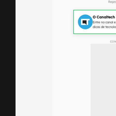
Repr
O Canaltech
Entre no canal 
dicas de tecnol
CON