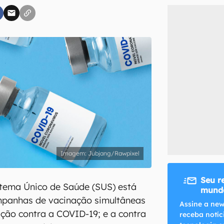
inscreva-se
li, aceito e concordo com os
Termos de Uso e Política de Privacidade do Ca
Jubjang/Rawpixel
Seu r
tema Único de Saúde (SUS) está
mundo
mpanhas de vacinação simultâneas
Assine a new
zação contra a COVID-19; e a contra
receba notíc