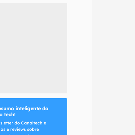
naltech.
esumo inteligente do
 tech!
sletter do Canaltech e
ias e reviews sobre